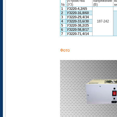
устройства
напряжение
в
№
(УЗ)
(В)
м
1
УЗ220
-
4,2
/6
5
2
УЗ220-16,8
/60
3
УЗ220
-
29,4
/
34
4
УЗ220-33,6
/
30
187-242
5
УЗ220
-
38,2
/
25
6
УЗ220-58,8
/
17
7
УЗ220
-
71,4
/
14
Фото